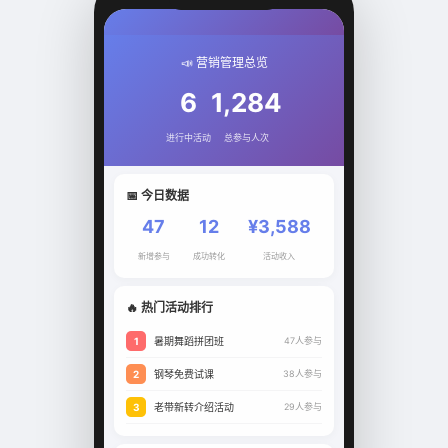
📣 营销管理总览
6
1,284
进行中活动
总参与人次
📅 今日数据
47
12
¥3,588
新增参与
成功转化
活动收入
🔥 热门活动排行
1
暑期舞蹈拼团班
47人参与
2
钢琴免费试课
38人参与
3
老带新转介绍活动
29人参与