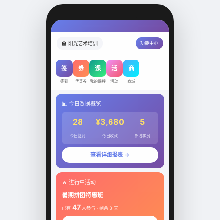
🏫 阳光艺术培训
功能中心
签
券
课
活
商
签到
优惠券
我的课程
活动
商城
📊 今日数据概览
28
¥3,680
5
今日签到
今日收款
新增学员
查看详细报表 →
🔥 进行中活动
暑期拼团特惠班
47
已有
人参与 · 剩余 3 天