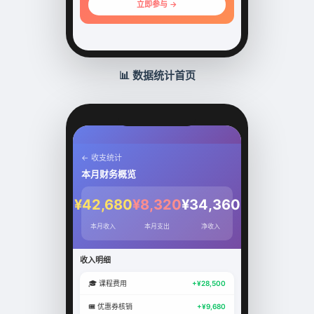
立即参与 →
📊 数据统计首页
← 收支统计
本月财务概览
¥42,680
¥8,320
¥34,360
本月收入
本月支出
净收入
收入明细
🎓 课程费用
+¥28,500
🎟️ 优惠券核销
+¥9,680