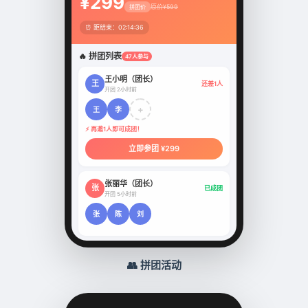
¥299
原价¥599
拼团价
⏰ 距结束：02:14:36
🔥 拼团列表
47人参与
👑
王小明（团长）
王
还差1人
开团 2小时前
+
王
李
⚡ 再邀1人即可成团！
立即参团 ¥299
👑
张丽华（团长）
张
已成团
开团 5小时前
张
陈
刘
👥 拼团活动