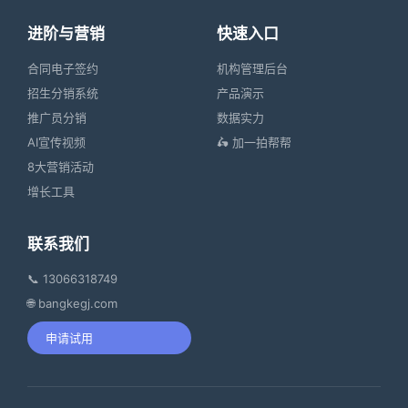
进阶与营销
快速入口
合同电子签约
机构管理后台
招生分销系统
产品演示
推广员分销
数据实力
AI宣传视频
🛵 加一拍帮帮
8大营销活动
增长工具
联系我们
📞 13066318749
🌐 bangkegj.com
申请试用