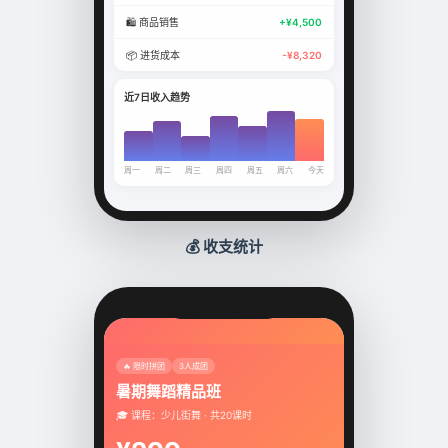
🛍️ 商品销售
+¥4,500
📦 进货成本
-¥8,320
近7日收入趋势
周一
周二
周三
周四
周五
周六
今天
💰 收支统计
🔥 限时拼团
3人成团
暑期舞蹈精品班
🎓 课程：少儿街舞 · 共20课时